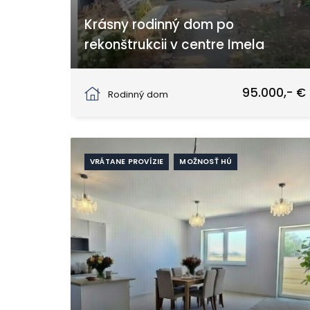
Krásny rodinný dom po
rekonštrukcii v centre Imela
Imeľ
95.000,- €
Rodinný dom
VRÁTANE PROVÍZIE
MOŽNOSŤ HÚ