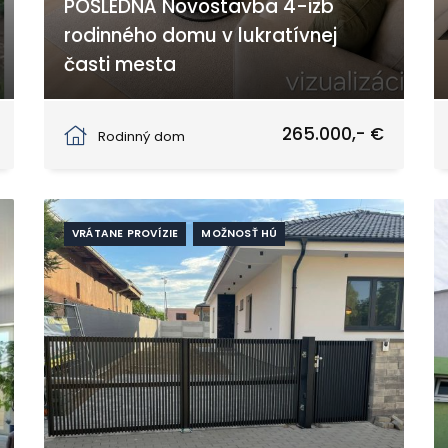
POSLEDNÁ Novostavba 4-izb
rodinného domu v lukratívnej
časti mesta
Galanta
265.000,- €
Rodinný dom
VRÁTANE PROVÍZIE
MOŽNOSŤ HÚ