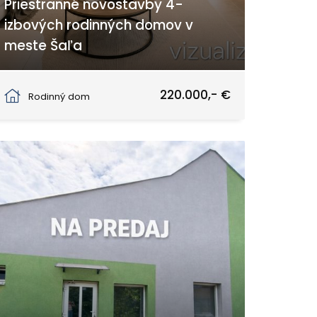
Priestranné novostavby 4-
izbových rodinných domov v
meste Šaľa
Šaľa
220.000,- €
Rodinný dom