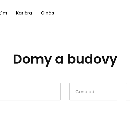
tím
Kariéra
O nás
Domy a budovy