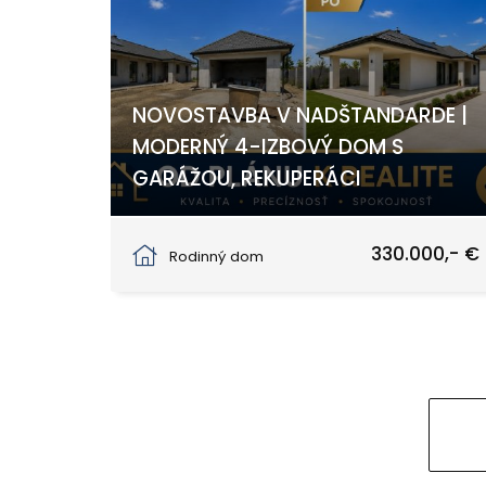
NOVOSTAVBA V NADŠTANDARDE |
MODERNÝ 4-IZBOVÝ DOM S
GARÁŽOU, REKUPERÁCI
Obid
330.000,- €
Rodinný dom