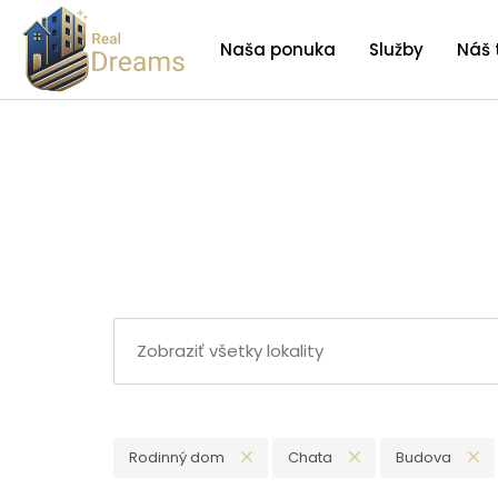
Naša ponuka
Služby
Náš 
Rodinný dom
Chata
Budova