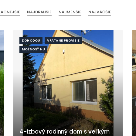
LACNEJŠIE
NAJDRAHŠIE
NAJMENŠIE
NAJVÄČŠIE
DOHODOU
VRÁTANE PROVÍZIE
MOŽNOSŤ HÚ
4-izbový rodinný dom s veľkým