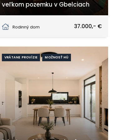
veľkom pozemku v Gbelciach
Gbelce
37.000,- €
Rodinný dom
VRÁTANE PROVÍZIE
MOŽNOSŤ HÚ