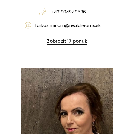
+421904949536
farkas.miriam@realdreams.sk
Zobraziť 17 ponúk