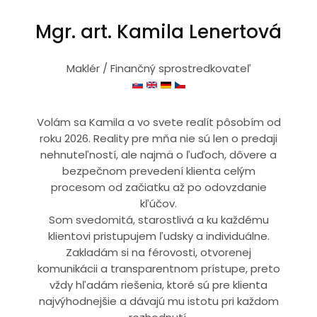
Mgr. art. Kamila Lenertová
Maklér / Finančný sprostredkovateľ
Volám sa Kamila a vo svete realít pôsobím od
roku 2026. Reality pre mňa nie sú len o predaji
nehnuteľností, ale najmä o ľuďoch, dôvere a
bezpečnom prevedení klienta celým
procesom od začiatku až po odovzdanie
kľúčov.
Som svedomitá, starostlivá a ku každému
klientovi pristupujem ľudsky a individuálne.
Zakladám si na férovosti, otvorenej
komunikácii a transparentnom prístupe, preto
vždy hľadám riešenia, ktoré sú pre klienta
najvýhodnejšie a dávajú mu istotu pri každom