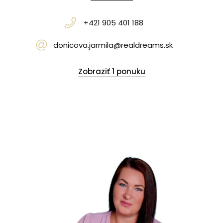
+421 905 401 188
donicova.jarmila@realdreams.sk
Zobraziť 1 ponuku