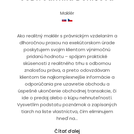
Maklér
Ako realitný maklér s právnickým vzdelaním a
dlhoročnou praxou na exekútorskom úrade
poskytujem svojim klientom výnimočnú
pridanú hodnotu – spájam praktické
skúsenosti z realitného trhu s odbornou
znalosťou práva, a preto odovzdávam
klientom tie najkomplexnejšie informácie a
odporúčania pre uzavretie obchodu a
úspešné ukončenie obchodnej transakcie, či
ide o predaj alebo o kúpu nehnuteľností.
Vysvetlím podstatu poznámok a zapísaných
tiarch na liste vlastníctva, čím eliminujem
hneď na...
Čítať ďalej