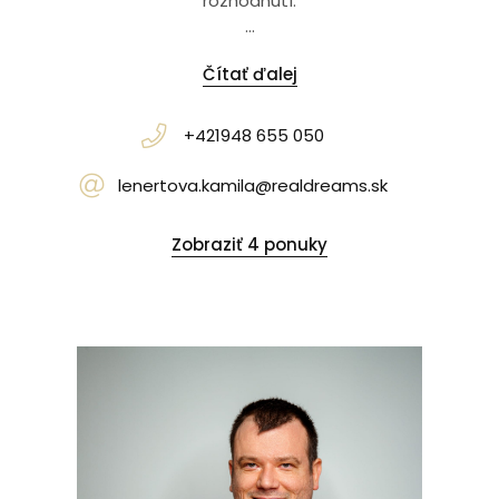
rozhodnutí.
...
Čítať ďalej
+421948 655 050
lenertova.kamila@realdreams.sk
Zobraziť 4 ponuky