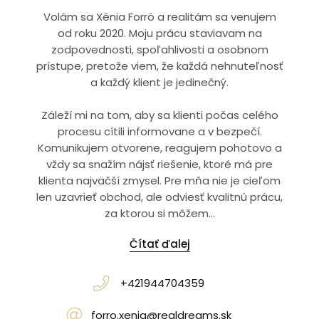
Volám sa Xénia Forró a realitám sa venujem
od roku 2020. Moju prácu staviavam na
zodpovednosti, spoľahlivosti a osobnom
prístupe, pretože viem, že každá nehnuteľnosť
a každý klient je jedinečný.
Záleží mi na tom, aby sa klienti počas celého
procesu cítili informovane a v bezpečí.
Komunikujem otvorene, reagujem pohotovo a
vždy sa snažím nájsť riešenie, ktoré má pre
klienta najväčší zmysel. Pre mňa nie je cieľom
len uzavrieť obchod, ale odviesť kvalitnú prácu,
za ktorou si môžem...
Čítať ďalej
+421944704359
forro.xenia@realdreams.sk