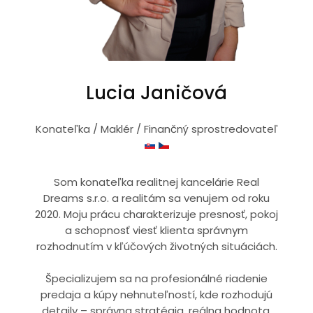
Lucia Janičová
Konateľka / Maklér / Finančný sprostredovateľ
Som konateľka realitnej kancelárie Real
Dreams s.r.o. a realitám sa venujem od roku
2020. Moju prácu charakterizuje presnosť, pokoj
a schopnosť viesť klienta správnym
rozhodnutím v kľúčových životných situáciách.
Špecializujem sa na profesionálné riadenie
predaja a kúpy nehnuteľností, kde rozhodujú
detaily – správna stratégia, reálna hodnota,