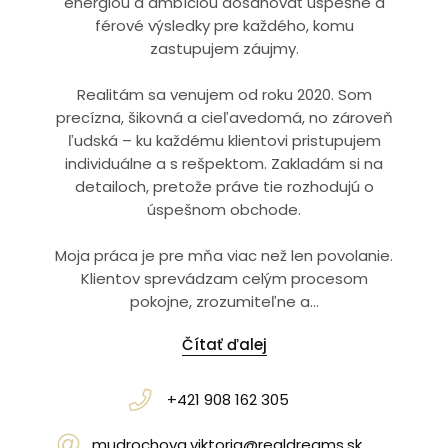
energiou a ambíciou dosahovať úspešné a
férové výsledky pre každého, komu
zastupujem záujmy.
Realitám sa venujem od roku 2020. Som
precízna, šikovná a cieľavedomá, no zároveň
ľudská – ku každému klientovi pristupujem
individuálne a s rešpektom. Zakladám si na
detailoch, pretože práve tie rozhodujú o
úspešnom obchode.
Moja práca je pre mňa viac než len povolanie.
Klientov sprevádzam celým procesom
pokojne, zrozumiteľne a...
Čítať ďalej
+421 908 162 305
mudrochova.viktoria@realdreams.sk