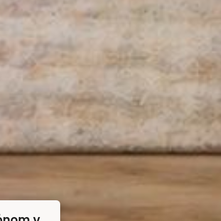
kónom v