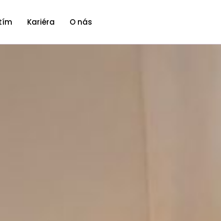
tím
Kariéra
O nás