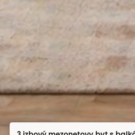
3 izbový mezonetovy byt s bal