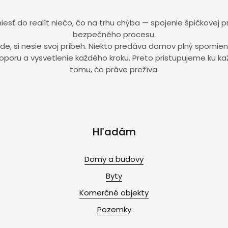
niesť do realít niečo, čo na trhu chýba — spojenie špičkovej 
bezpečného procesu.
ríde, si nesie svoj príbeh. Niekto predáva domov plný spomien
ní oporu a vysvetlenie každého kroku. Preto pristupujeme ku k
tomu, čo práve prežíva.
Hľadám
Domy a budovy
Byty
Komerčné objekty
Pozemky