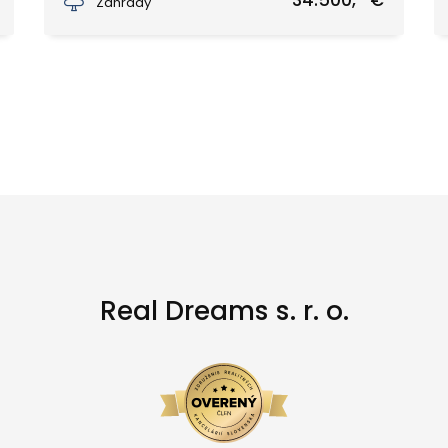
34.500,- €
Záhrady
Real Dreams s. r. o.