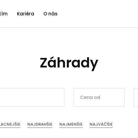
tím
Kariéra
O nás
Záhrady
LACNEJŠIE
NAJDRAHŠIE
NAJMENŠIE
NAJVÄČŠIE