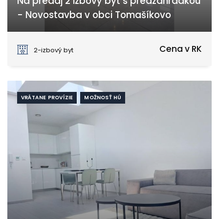
Na predaj 2 izbový byt s predzáhradkou
- Novostavba v obci Tomašíkovo
Tomášikovo
Cena v RK
2-izbový byt
VRÁTANE PROVÍZIE
MOŽNOSŤ HÚ