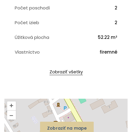
Počet poschodí
2
Počet izieb
2
Úžitková plocha
52.22 m²
Vlastníctvo
firemné
Zobraziť všetky
+
–
Zobraziť na mape