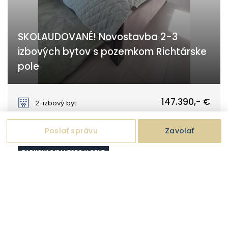
SKOLAUDOVANÉ! Novostavba 2-3
izbových bytov s pozemkom Richtárske
pole
Galanta
147.390,- €
2-izbový byt
Poslať správu
Zavolať
PARKOVACIE MIESTO V CENE