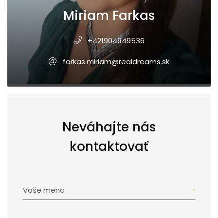
Miriam Farkas
+421904949536
farkas.miriam@realdreams.sk
Neváhajte nás
kontaktovať
Vaše meno