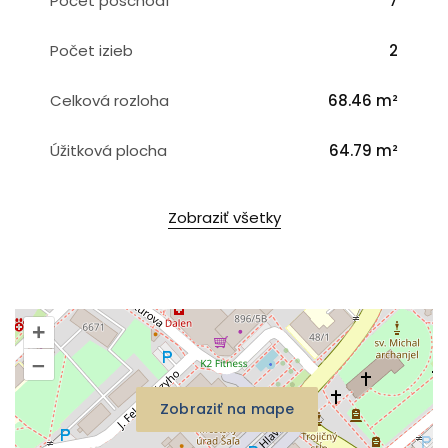
Počet poschodí
7
Počet izieb
2
Celková rozloha
68.46 m²
Úžitková plocha
64.79 m²
Zobraziť všetky
+
–
Zobraziť na mape