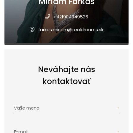
Miriam Farkas
+421904949536
farkas.miriam@realdreams.sk
Neváhajte nás
kontaktovať
Vaše meno
E-mail