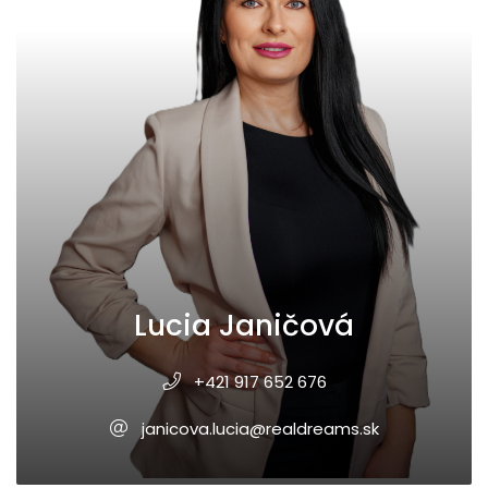
Lucia Janičová
+421 917 652 676
janicova.lucia@realdreams.sk