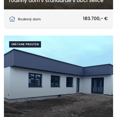
rodinný dom v štandarde v obci Selice
Selice
183.700,- €
Rodinný dom
VRÁTANE PROVÍZIE