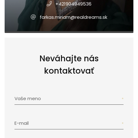
+421904949536
farkas.miriam@realdreams.sk
Neváhajte nás
kontaktovať
Vaše meno
E-mail