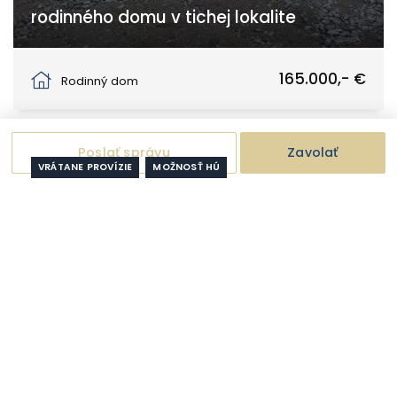
rodinného domu v tichej lokalite
Žihárec
165.000,- €
Rodinný dom
Poslať správu
Zavolať
VRÁTANE PROVÍZIE
MOŽNOSŤ HÚ